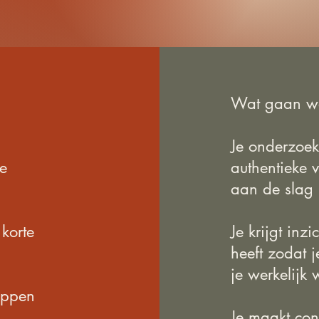
Wat gaan w
Je onderzoekt
e
authentieke 
aan de slag
korte
Je krijgt inz
heeft zodat 
je werkelijk w
toppen
Je maakt conta