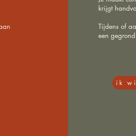
krijgt handv
 aan
Tijdens of a
een gegrond 
ik w