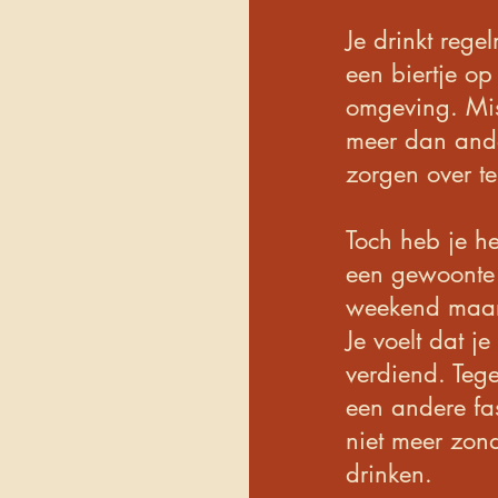
Je drinkt regel
een biertje op 
omgeving. Mis
meer dan ander
zorgen over t
​Toch heb je h
een gewoonte 
weekend maar 
Je voelt dat j
verdiend. Tegel
een andere fa
niet meer zond
drinken.