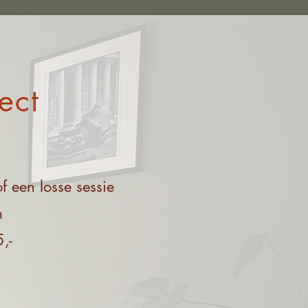
f
ject
of een losse sessie
m
,-