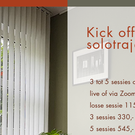
Kick of
solotra
3 tot 5 sessies 
live of via Zoo
losse sessie 115
3 sessies 330,-
5 sessies 545,-